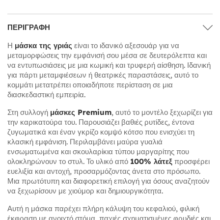
ΠΕΡΙΓΡΑΦΉ
Η
μάσκα της γριάς
είναι το ιδανικό αξεσουάρ για να
μεταμορφώσεις την εμφάνισή σου μέσα σε δευτερόλεπτα και
να εντυπωσιάσεις με μια κωμική και τρυφερή αίσθηση. Ιδανική
για πάρτι μεταμφιέσεων ή θεατρικές παραστάσεις, αυτό το
κομμάτι μετατρέπει οποιαδήποτε περίσταση σε μια
διασκεδαστική εμπειρία.
Στη συλλογή
μάσκες Premium
, αυτό το μοντέλο ξεχωρίζει για
την καρικατούρα του. Παρουσιάζει βαθιές ρυτίδες, έντονα
ζυγωματικά και έναν γκρίζο κομψό κότσο που ενισχύει τη
κλασική εμφάνιση. Περιλαμβάνει μαύρα γυαλιά
ενσωματωμένα και σκουλαρίκια τύπου μαργαρίτης που
ολοκληρώνουν το στυλ. Το υλικό από
100% λάτεξ
προσφέρει
ευελιξία και αντοχή, προσαρμόζοντας άνετα στο πρόσωπο.
Μια πρωτότυπη και διαφορετική επιλογή για όσους αναζητούν
να ξεχωρίσουν με χιούμορ και δημιουργικότητα.
Αυτή η μάσκα παρέχει πλήρη κάλυψη του κεφαλιού, φιλική
έκφραση με ανοιχτό στόμα, παχιές σχηματισμένες φρυδιές και