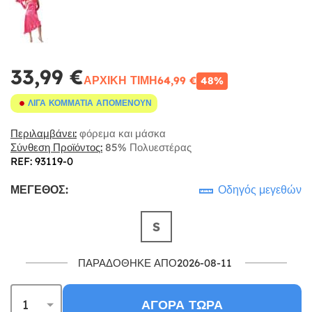
33,99 €
ΑΡΧΙΚΉ ΤΙΜΉ
64,99 €
48%
ΛΊΓΑ ΚΟΜΜΆΤΙΑ ΑΠΟΜΈΝΟΥΝ
Περιλαμβάνει:
φόρεμα και μάσκα
Σύνθεση Προϊόντος:
85% Πολυεστέρας
REF: 93119-0
ΜΈΓΕΘΟΣ:
Οδηγός μεγεθών
S
ΠΑΡΑΔΌΘΗΚΕ ΑΠΌ2026-08-11
ΑΓΟΡΆ ΤΏΡΑ