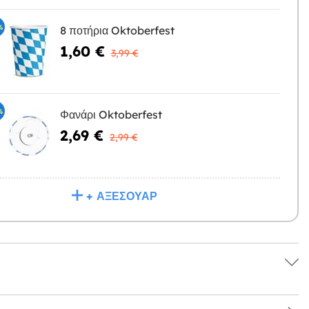
%
8 ποτήρια Oktoberfest
1,60 €
Η
3,99 €
%
Φανάρι Oktoberfest
2,69 €
Η
2,99 €
+ ΑΞΕΣΟΥΆΡ