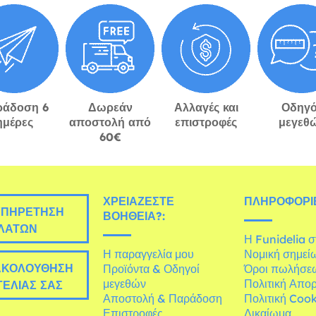
ράδοση 6
Δωρεάν
Αλλαγές και
Οδηγό
ημέρες
αποστολή από
επιστροφές
μεγεθ
60€
ΧΡΕΙΆΖΕΣΤΕ
ΠΛΗΡΟΦΟΡΊΕ
ΠΗΡΈΤΗΣΗ
ΒΟΉΘΕΙΑ?:
ΛΑΤΏΝ
Η Funidelia 
Η παραγγελία μου
Νομική σημεί
ΚΟΛΟΎΘΗΣΗ
Προϊόντα & Οδηγοί
Όροι πωλήσε
μεγεθών
Πολιτική Απο
ΕΛΊΑΣ ΣΑΣ
Αποστολή & Παράδοση
Πολιτική Cook
Επιστροφές
Δικαίωμα