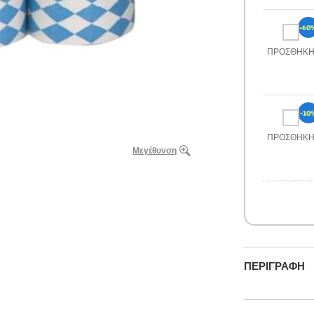
-60
ΠΡΟΣΘΉΚ
-10
ΠΡΟΣΘΉΚ
Μεγέθυνση
ΠΕΡΙΓΡΑΦΉ