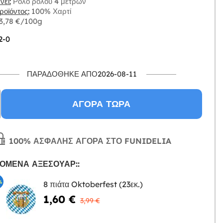
ει:
Ρολό ρολού 4 μέτρων
οϊόντος:
100% Χαρτί
 3,78 €/100g
2-0
ΠΑΡΑΔΌΘΗΚΕ ΑΠΌ2026-08-11
ΑΓΟΡΆ ΤΏΡΑ
100% ΑΣΦΑΛΉΣ ΑΓΟΡΆ ΣΤΟ FUNIDELIA
ΌΜΕΝΑ ΑΞΕΣΟΥΆΡ::
%
8 πιάτα Oktoberfest (23εκ.)
1,60 €
Η
3,99 €