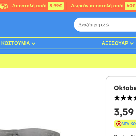
Αποστολή από:
3,99€
Δωρεάν αποστολή από:
60€
ΚΟΣΤΟΎΜΙΑ
ΑΞΕΣΟΥΆΡ
Oktobe
3,59
ΛΊΓΑ Κ