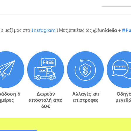
υ μαζί μας στο
Instagram
! Μας ετικέτες ως @funidelia +
#Fu
ράδοση 6
Δωρεάν
Αλλαγές και
Οδηγό
ημέρες
αποστολή από
επιστροφές
μεγεθ
60€