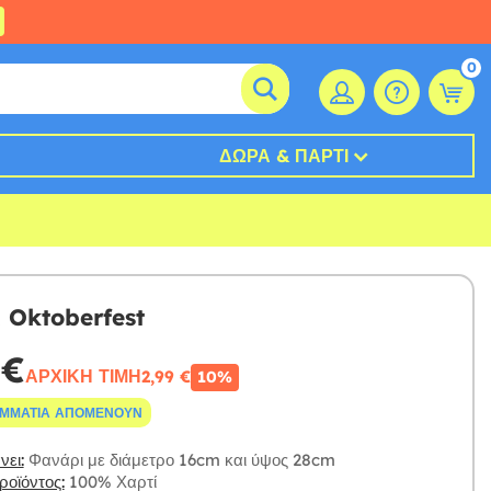
0
ΔΏΡΑ & ΠΆΡΤΙ
 Oktoberfest
 €
ΑΡΧΙΚΉ ΤΙΜΉ
2,99 €
10%
ΟΜΜΆΤΙΑ ΑΠΟΜΈΝΟΥΝ
ει:
Φανάρι με διάμετρο 16cm και ύψος 28cm
οϊόντος:
100% Χαρτί