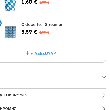
1,60 €
Η
3,99 €
%
Oktoberfest Streamer
3,59 €
Η
3,99 €
+ ΑΞΕΣΟΥΆΡ
& ΕΠΙΣΤΡΟΦΈΣ
ΛΗΡΩΜΉΣ