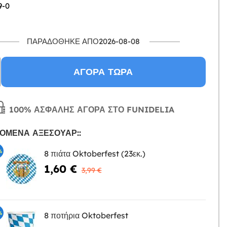
9-0
ΠΑΡΑΔΌΘΗΚΕ ΑΠΌ2026-08-08
ΑΓΟΡΆ ΤΏΡΑ
100% ΑΣΦΑΛΉΣ ΑΓΟΡΆ ΣΤΟ FUNIDELIA
ΌΜΕΝΑ ΑΞΕΣΟΥΆΡ::
%
8 πιάτα Oktoberfest (23εκ.)
1,60 €
Η
3,99 €
%
8 ποτήρια Oktoberfest