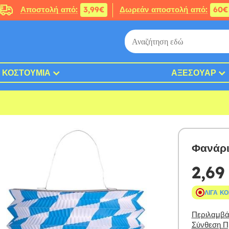
Αποστολή από:
3,99€
Δωρεάν αποστολή από:
60€
ΚΟΣΤΟΎΜΙΑ
ΑΞΕΣΟΥΆΡ
Φανάρι
2,69
ΛΊΓΑ Κ
Περιλαμβάν
Σύνθεση Πρ