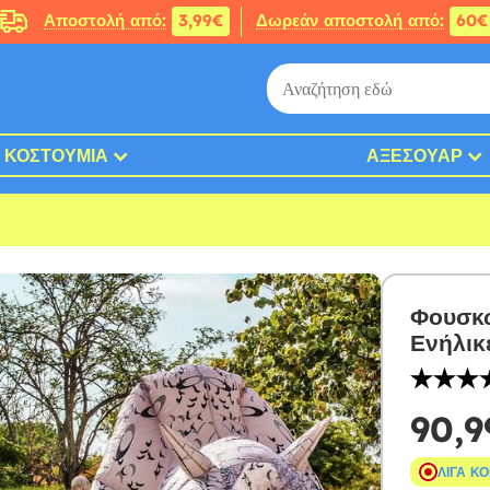
Αποστολή από:
3,99€
Δωρεάν αποστολή από:
60€
ΚΟΣΤΟΎΜΙΑ
ΑΞΕΣΟΥΆΡ
Φουσκω
Ενήλικ
90,9
ΛΊΓΑ Κ