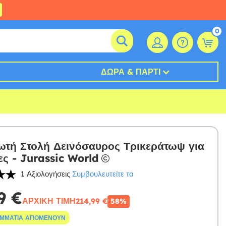
0
ΔΏΡΑ & ΠΆΡΤΙ
τή Στολή Δεινόσαυρος Τρικεράτωψ για
ες - Jurassic World
1 Αξιολογήσεις
Συμβουλευτείτε τα
9 €
ΑΡΧΙΚΉ ΤΙΜΉ
214,99 €
58%
ΟΜΜΆΤΙΑ ΑΠΟΜΈΝΟΥΝ