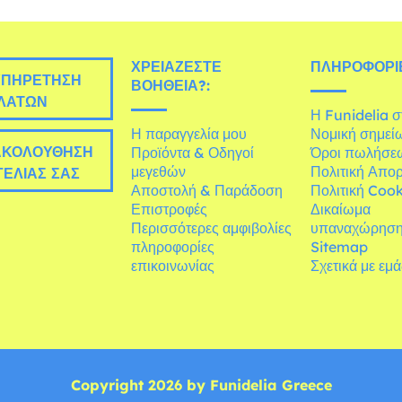
ΧΡΕΙΆΖΕΣΤΕ
ΠΛΗΡΟΦΟΡΊΕ
ΠΗΡΈΤΗΣΗ
ΒΟΉΘΕΙΑ?:
ΛΑΤΏΝ
Η Funidelia 
Η παραγγελία μου
Νομική σημεί
ΚΟΛΟΎΘΗΣΗ
Προϊόντα & Οδηγοί
Όροι πωλήσε
μεγεθών
Πολιτική Απο
ΕΛΊΑΣ ΣΑΣ
Αποστολή & Παράδοση
Πολιτική Cook
Επιστροφές
Δικαίωμα
Περισσότερες αμφιβολίες
υπαναχώρησ
πληροφορίες
Sitemap
επικοινωνίας
Σχετικά με εμ
Copyright 2026 by Funidelia Greece