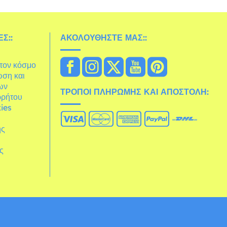
Σ::
ΑΚΟΛΟΥΘΉΣΤΕ ΜΑΣ::
στον κόσμο
ωση και
ων
ΤΡΌΠΟΙ ΠΛΗΡΩΜΉΣ ΚΑΙ ΑΠΟΣΤΟΛΉ:
ρρήτου
ies
ης
άς