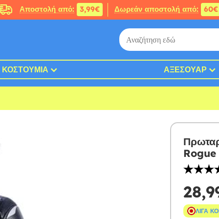
Αποστολή από:
3,99€
Δωρεάν αποστολή από:
60€
ΚΟΣΤΟΎΜΙΑ
ΑΞΕΣΟΥΆΡ
Πρωταρ
Rogue 
28,9
ΛΊΓΑ Κ