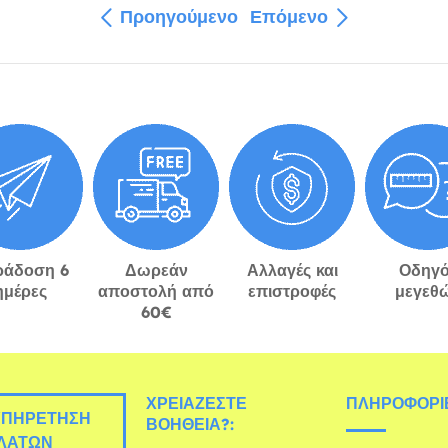
Προηγούμενο
Επόμενο
ράδοση 6
Δωρεάν
Αλλαγές και
Οδηγό
ημέρες
αποστολή από
επιστροφές
μεγεθ
60€
ΧΡΕΙΆΖΕΣΤΕ
ΠΛΗΡΟΦΟΡΊΕ
ΠΗΡΈΤΗΣΗ
ΒΟΉΘΕΙΑ?:
ΛΑΤΏΝ