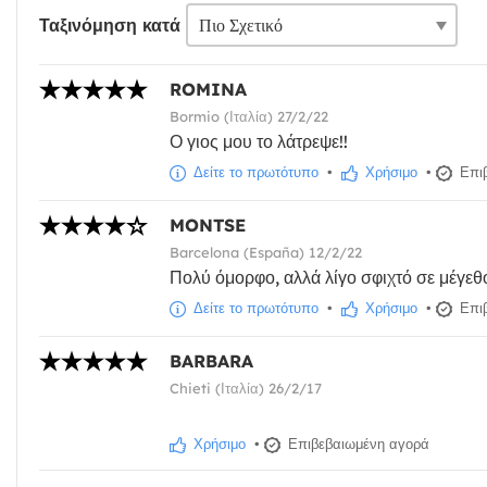
Ταξινόμηση κατά
ROMINA
Bormio (Ιταλία) 27/2/22
Ο γιος μου το λάτρεψε!!
Δείτε το πρωτότυπο
•
Χρήσιμο
•
Επιβ
MONTSE
Barcelona (España) 12/2/22
Πολύ όμορφο, αλλά λίγο σφιχτό σε μέγεθ
Δείτε το πρωτότυπο
•
Χρήσιμο
•
Επιβ
BARBARA
Chieti (Ιταλία) 26/2/17
Χρήσιμο
•
Επιβεβαιωμένη αγορά