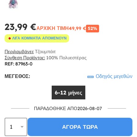
23,99 €
ΑΡΧΙΚΉ ΤΙΜΉ
49,99 €
52%
ΛΊΓΑ ΚΟΜΜΆΤΙΑ ΑΠΟΜΈΝΟΥΝ
Περιλαμβάνει:
Τζουμπάιτ
Σύνθεση Προϊόντος:
100% Πολυεστέρας
REF: 87963-0
ΜΈΓΕΘΟΣ:
Οδηγός μεγεθών
6-12 μήνες
ΠΑΡΑΔΌΘΗΚΕ ΑΠΌ2026-08-07
ΑΓΟΡΆ ΤΏΡΑ