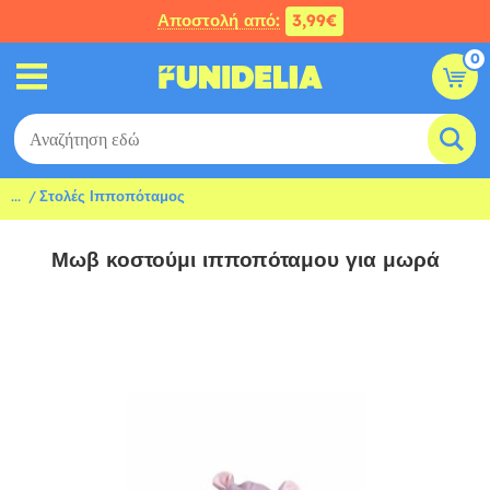
Αποστολή από:
3,99€
0
...
Στολές Ιπποπόταμος
Μωβ κοστούμι ιπποπόταμου για μωρά