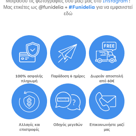
Μοιράσου τις φωτογραφίες σου μαζί μας στο
Instagram
!
Μας ετικέτες ως @funidelia +
#Funidelia
για να εμφανιστεί
εδώ
100% ασφαλής
Παράδοση 6 ημέρες
Δωρεάν αποστολή
πληρωμή
από 60€
Αλλαγές και
Οδηγός μεγεθών
Επικοινωνήστε μαζί
επιστροφές
μας