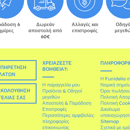
ράδοση 6
Δωρεάν
Αλλαγές και
Οδηγό
ημέρες
αποστολή από
επιστροφές
μεγεθ
60€
ΧΡΕΙΆΖΕΣΤΕ
ΠΛΗΡΟΦΟΡΊΕ
ΠΗΡΈΤΗΣΗ
ΒΟΉΘΕΙΑ?:
ΛΑΤΏΝ
Η Funidelia 
Η παραγγελία μου
Νομική σημεί
ΚΟΛΟΎΘΗΣΗ
Προϊόντα & Οδηγοί
Όροι πωλήσε
μεγεθών
Πολιτική Απο
ΕΛΊΑΣ ΣΑΣ
Αποστολή & Παράδοση
Πολιτική Cook
Επιστροφές
Δικαίωμα
Περισσότερες αμφιβολίες
υπαναχώρησ
πληροφορίες
Sitemap
επικοινωνίας
Σχετικά με εμ