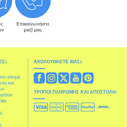
ς
Επικοινωνήστε
ών
μαζί μας
Σ::
ΑΚΟΛΟΥΘΉΣΤΕ ΜΑΣ::
στον κόσμο
ωση και
ων
ΤΡΌΠΟΙ ΠΛΗΡΩΜΉΣ ΚΑΙ ΑΠΟΣΤΟΛΉ:
ρρήτου
ies
ης
άς