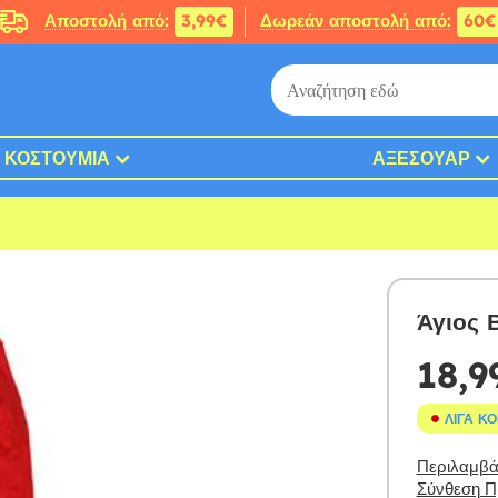
Αποστολή από:
3,99€
Δωρεάν αποστολή από:
60€
ΚΟΣΤΟΎΜΙΑ
ΑΞΕΣΟΥΆΡ
Άγιος 
18,9
ΛΊΓΑ Κ
Περιλαμβάν
Σύνθεση Πρ