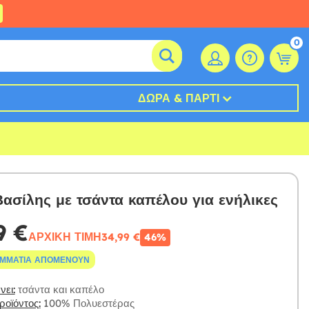
0
ΔΏΡΑ & ΠΆΡΤΙ
Βασίλης με τσάντα καπέλου για ενήλικες
9 €
ΑΡΧΙΚΉ ΤΙΜΉ
34,99 €
46%
ΟΜΜΆΤΙΑ ΑΠΟΜΈΝΟΥΝ
ει:
τσάντα και καπέλο
οϊόντος:
100% Πολυεστέρας