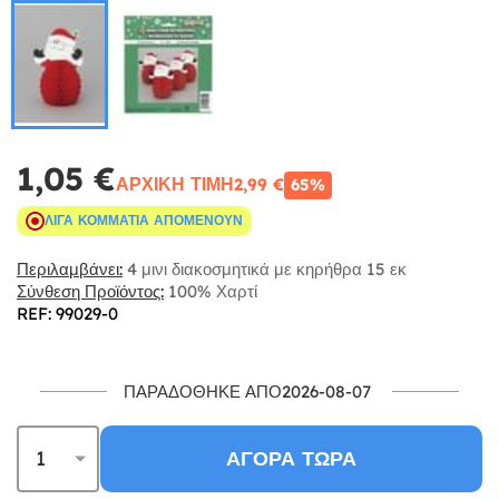
1,05 €
ΑΡΧΙΚΉ ΤΙΜΉ
2,99 €
65%
ΛΊΓΑ ΚΟΜΜΆΤΙΑ ΑΠΟΜΈΝΟΥΝ
Περιλαμβάνει:
4 μινι διακοσμητικά με κηρήθρα 15 εκ
Σύνθεση Προϊόντος:
100% Χαρτί
REF: 99029-0
ΠΑΡΑΔΌΘΗΚΕ ΑΠΌ2026-08-07
ΑΓΟΡΆ ΤΏΡΑ