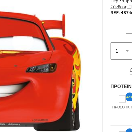
Περιλαμβάν
Σύνθεση Πρ
REF: 4874
ΠΡΟΤΕΙΝ
-65
ΠΡΟΣΘΉΚ