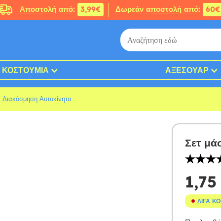
Αποστολή από:
3,99€
Δωρεάν αποστολή από:
60€
ΚΟΣΤΟΎΜΙΑ
ΑΞΕΣΟΥΆΡ
& Διακόσμηση Αυτοκίνητα
Σετ μά
1,75
ΛΊΓΑ Κ