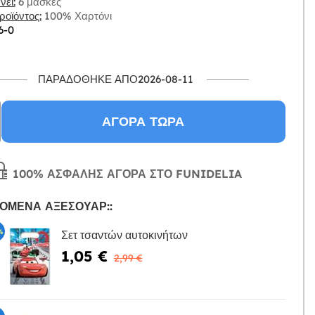
ει:
6 μάσκες
οϊόντος:
100% Χαρτόνι
6-0
ΠΑΡΑΔΌΘΗΚΕ ΑΠΌ2026-08-11
ΑΓΟΡΆ ΤΏΡΑ
100% ΑΣΦΑΛΉΣ ΑΓΟΡΆ ΣΤΟ FUNIDELIA
ΌΜΕΝΑ ΑΞΕΣΟΥΆΡ::
%
Σετ τσαντών αυτοκινήτων
1,05 €
Η
2,99 €