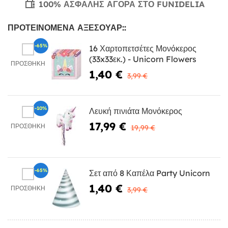
100% ΑΣΦΑΛΉΣ ΑΓΟΡΆ ΣΤΟ FUNIDELIA
ΠΡΟΤΕΙΝΌΜΕΝΑ ΑΞΕΣΟΥΆΡ::
-65%
16 Χαρτοπετσέτες Μονόκερος
(33x33εκ.) - Unicorn Flowers
ΠΡΟΣΘΉΚΗ
1,40 €
3,99 €
-10%
Λευκή πινιάτα Μονόκερος
17,99 €
ΠΡΟΣΘΉΚΗ
19,99 €
-65%
Σετ από 8 Καπέλα Party Unicorn
1,40 €
ΠΡΟΣΘΉΚΗ
3,99 €