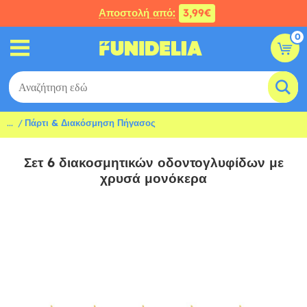
Αποστολή από:
3,99€
0
...
Πάρτι & Διακόσμηση Πήγασος
Σετ 6 διακοσμητικών οδοντογλυφίδων με
χρυσά μονόκερα