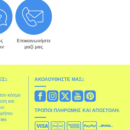
ς
Επικοινωνήστε
ών
μαζί μας
Σ::
ΑΚΟΛΟΥΘΉΣΤΕ ΜΑΣ::
στον κόσμο
ωση και
ων
ΤΡΌΠΟΙ ΠΛΗΡΩΜΉΣ ΚΑΙ ΑΠΟΣΤΟΛΉ:
ρρήτου
ies