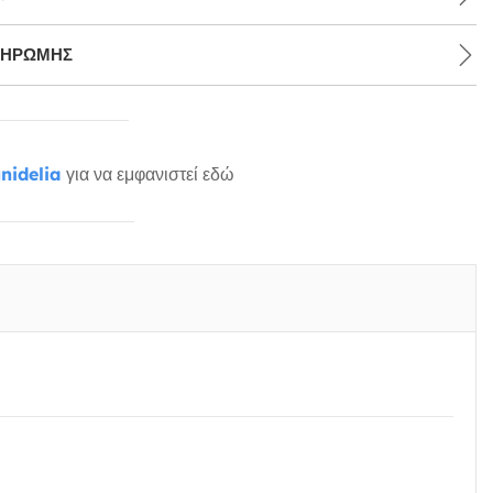
ΛΗΡΩΜΉΣ
nidelia
για να εμφανιστεί εδώ