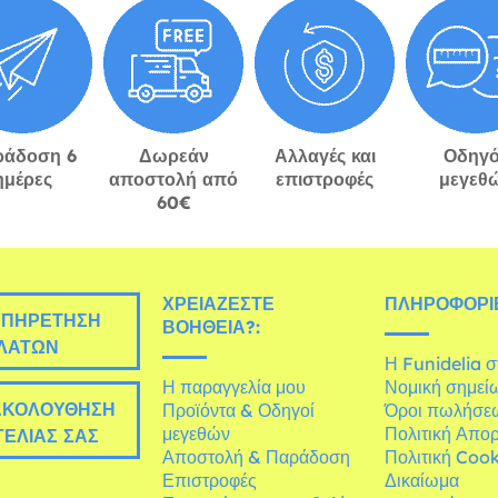
ράδοση 6
Δωρεάν
Αλλαγές και
Οδηγό
ημέρες
αποστολή από
επιστροφές
μεγεθ
60€
ΧΡΕΙΆΖΕΣΤΕ
ΠΛΗΡΟΦΟΡΊΕ
ΠΗΡΈΤΗΣΗ
ΒΟΉΘΕΙΑ?:
ΛΑΤΏΝ
Η Funidelia 
Η παραγγελία μου
Νομική σημεί
ΚΟΛΟΎΘΗΣΗ
Προϊόντα & Οδηγοί
Όροι πωλήσε
μεγεθών
Πολιτική Απο
ΕΛΊΑΣ ΣΑΣ
Αποστολή & Παράδοση
Πολιτική Cook
Επιστροφές
Δικαίωμα