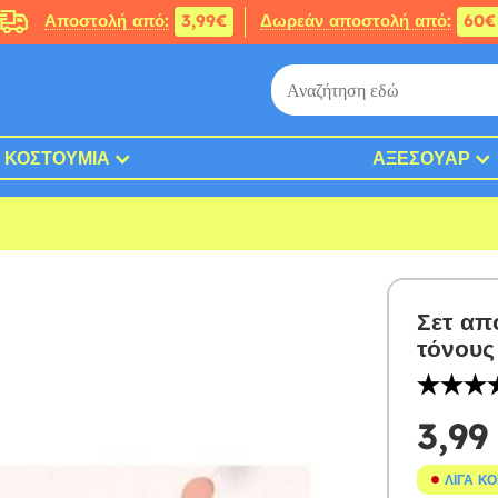
Αποστολή από:
3,99€
Δωρεάν αποστολή από:
60€
ΚΟΣΤΟΎΜΙΑ
ΑΞΕΣΟΥΆΡ
Σετ απ
τόνους
3,99
ΛΊΓΑ Κ