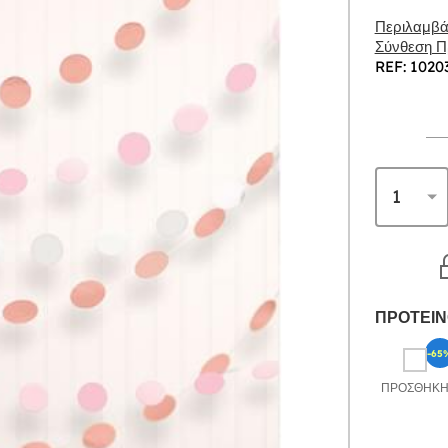
Περιλαμβάν
Σύνθεση Πρ
REF: 1020
ΠΡΟΤΕΙΝ
-65
ΠΡΟΣΘΉΚ