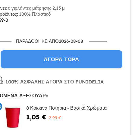
ει:
6 γιρλάντες μέτρησης 2,13 μ
οϊόντος:
100% Πλαστικό
39-0
ΠΑΡΑΔΌΘΗΚΕ ΑΠΌ2026-08-08
ΑΓΟΡΆ ΤΏΡΑ
100% ΑΣΦΑΛΉΣ ΑΓΟΡΆ ΣΤΟ FUNIDELIA
ΌΜΕΝΑ ΑΞΕΣΟΥΆΡ::
%
8 Κόκκινα Ποτήρια - Βασικά Χρώματα
1,05 €
Η
2,99 €