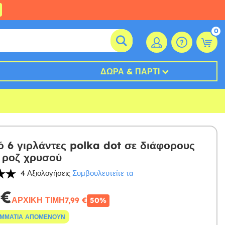
0
ΔΏΡΑ & ΠΆΡΤΙ
ό 6 γιρλάντες polka dot σε διάφορους
 ροζ χρυσού
4 Αξιολογήσεις
Συμβουλευτείτε τα
 €
ΑΡΧΙΚΉ ΤΙΜΉ
7,99 €
50%
ΟΜΜΆΤΙΑ ΑΠΟΜΈΝΟΥΝ