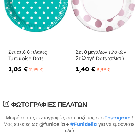
Σετ από 8 πλάκες
Σετ 8 μεγάλων πλακών
Turquoise Dots
Συλλογή Dots χαλκού
1,05 €
1,40 €
2,99 €
3,99 €
ΦΩΤΟΓΡΑΦΊΕΣ ΠΕΛΑΤΏΝ
Μοιράσου τις φωτογραφίες σου μαζί μας στο
Instagram
!
Μας ετικέτες ως @funidelia +
#Funidelia
για να εμφανιστεί
εδώ