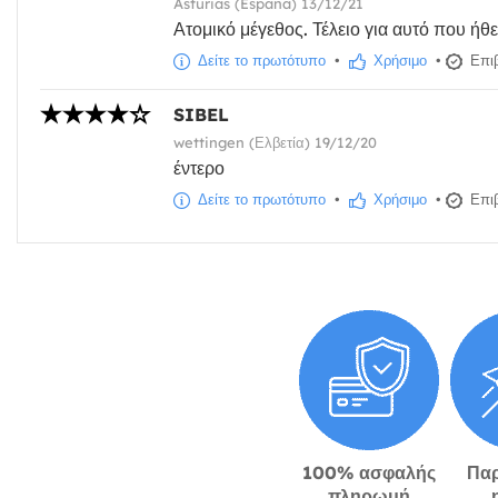
Asturias (España) 13/12/21
Ατομικό μέγεθος. Τέλειο για αυτό που ήθ
Δείτε το πρωτότυπο
•
Χρήσιμο
•
Επιβ
SIBEL
wettingen (Ελβετία) 19/12/20
έντερο
Δείτε το πρωτότυπο
•
Χρήσιμο
•
Επιβ
100% ασφαλής
Πα
πληρωμή