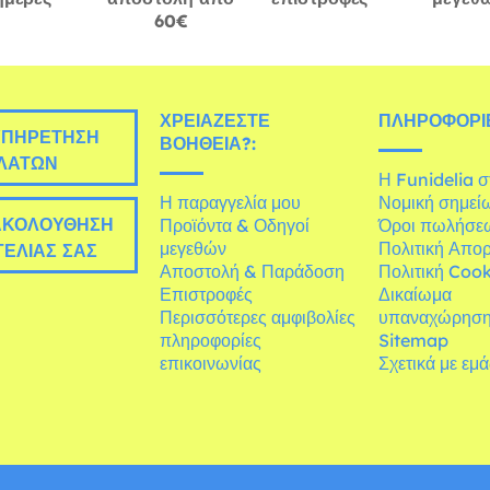
60€
ΧΡΕΙΆΖΕΣΤΕ
ΠΛΗΡΟΦΟΡΊΕ
ΠΗΡΈΤΗΣΗ
ΒΟΉΘΕΙΑ?:
ΛΑΤΏΝ
Η Funidelia 
Η παραγγελία μου
Νομική σημεί
ΚΟΛΟΎΘΗΣΗ
Προϊόντα & Οδηγοί
Όροι πωλήσε
μεγεθών
Πολιτική Απο
ΕΛΊΑΣ ΣΑΣ
Αποστολή & Παράδοση
Πολιτική Cook
Επιστροφές
Δικαίωμα
Περισσότερες αμφιβολίες
υπαναχώρησ
πληροφορίες
Sitemap
επικοινωνίας
Σχετικά με εμ