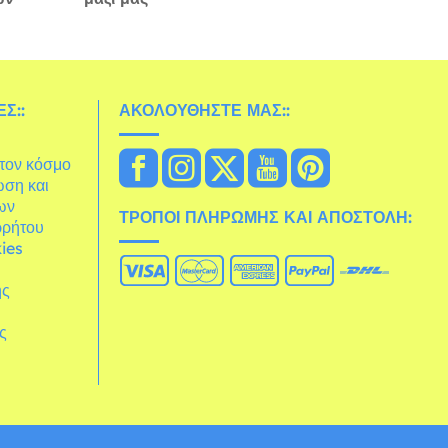
Σ::
ΑΚΟΛΟΥΘΉΣΤΕ ΜΑΣ::
στον κόσμο
ωση και
ων
ΤΡΌΠΟΙ ΠΛΗΡΩΜΉΣ ΚΑΙ ΑΠΟΣΤΟΛΉ:
ρρήτου
ies
ης
άς