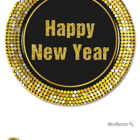
Μεγέθυνση