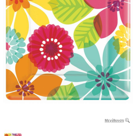
Μεγέθυνση