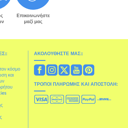
ς
Επικοινωνήστε
ών
μαζί μας
Σ::
ΑΚΟΛΟΥΘΉΣΤΕ ΜΑΣ::
στον κόσμο
ωση και
ων
ΤΡΌΠΟΙ ΠΛΗΡΩΜΉΣ ΚΑΙ ΑΠΟΣΤΟΛΉ:
ρρήτου
ies
ης
άς