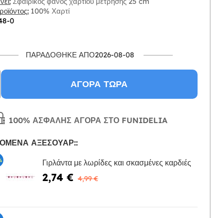
ει:
Σφαιρικός φανός χαρτιού μέτρησης 25 cm
οϊόντος:
100% Χαρτί
48-0
ΠΑΡΑΔΌΘΗΚΕ ΑΠΌ2026-08-08
ΑΓΟΡΆ ΤΏΡΑ
100% ΑΣΦΑΛΉΣ ΑΓΟΡΆ ΣΤΟ FUNIDELIA
ΌΜΕΝΑ ΑΞΕΣΟΥΆΡ::
%
Γιρλάντα με λωρίδες και σκασμένες καρδιές
2,74 €
Η
4,99 €