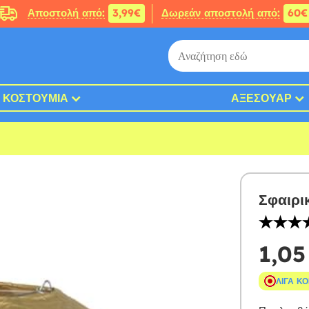
Αποστολή από:
3,99€
Δωρεάν αποστολή από:
60€
ΚΟΣΤΟΎΜΙΑ
ΑΞΕΣΟΥΆΡ
Σφαιρι
1,05
ΛΊΓΑ Κ