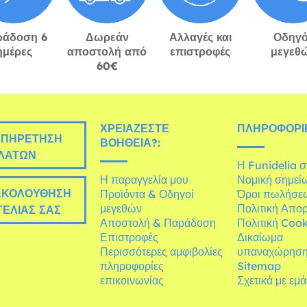
ράδοση 6
Δωρεάν
Αλλαγές και
Οδηγό
ημέρες
αποστολή από
επιστροφές
μεγεθ
60€
ΧΡΕΙΆΖΕΣΤΕ
ΠΛΗΡΟΦΟΡΊΕ
ΠΗΡΈΤΗΣΗ
ΒΟΉΘΕΙΑ?:
ΛΑΤΏΝ
Η Funidelia 
Η παραγγελία μου
Νομική σημεί
ΚΟΛΟΎΘΗΣΗ
Προϊόντα & Οδηγοί
Όροι πωλήσε
μεγεθών
Πολιτική Απο
ΕΛΊΑΣ ΣΑΣ
Αποστολή & Παράδοση
Πολιτική Cook
Επιστροφές
Δικαίωμα
Περισσότερες αμφιβολίες
υπαναχώρησ
πληροφορίες
Sitemap
επικοινωνίας
Σχετικά με εμ