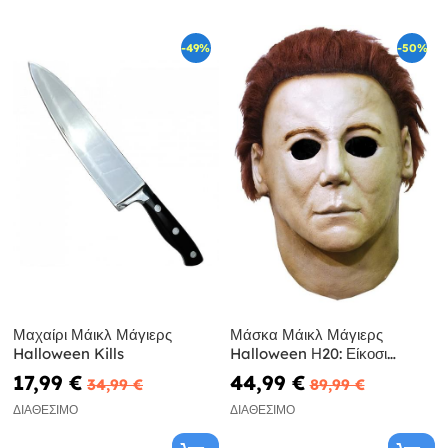
-49%
-50%
Μαχαίρι Μάικλ Μάγιερς
Μάσκα Μάικλ Μάγιερς
Halloween Kills
Halloween Η20: Είκοσι
χρόνια μετά
17,99 €
44,99 €
34,99 €
89,99 €
ΔΙΑΘΈΣΙΜΟ
ΔΙΑΘΈΣΙΜΟ