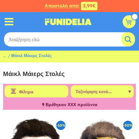
Αποστολή από:
3,99€
...
Μάικλ Μάιερς Στολές
Μάικλ Μάιερς Στολές
Φίλτρα
9
Βρέθηκαν ΧΧΧ προϊόντα
-10%
-50%