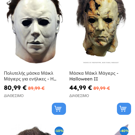
Πολυτελής μάσκα Μάικλ
Μάσκα Μάικλ Μάγιερς -
Μάγιερς για ενήλικες - Η
Halloween II
Νύχτα Με Τις Μάσκες Ι
80,99 €
44,99 €
89,99 €
89,99 €
ΔΙΑΘΈΣΙΜΟ
ΔΙΑΘΈΣΙΜΟ
-10%
-40%