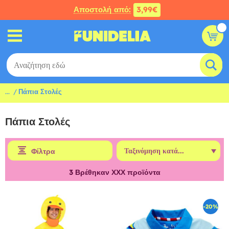
Αποστολή από:
3,99€
...
Πάπια Στολές
Πάπια Στολές
Φίλτρα
3
Βρέθηκαν ΧΧΧ προϊόντα
-20%