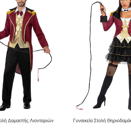
ολή Δαμαστής Λιονταριών
Γυναικεία Στολή Θηριοδαμά