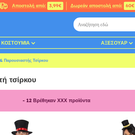
Αποστολή από:
3,99€
Δωρεάν αποστολή από:
60€
ΚΟΣΤΟΎΜΙΑ
ΑΞΕΣΟΥΆΡ
 & Παρουσιαστής Τσίρκου
τή τσίρκου
-
12
Βρέθηκαν ΧΧΧ προϊόντα