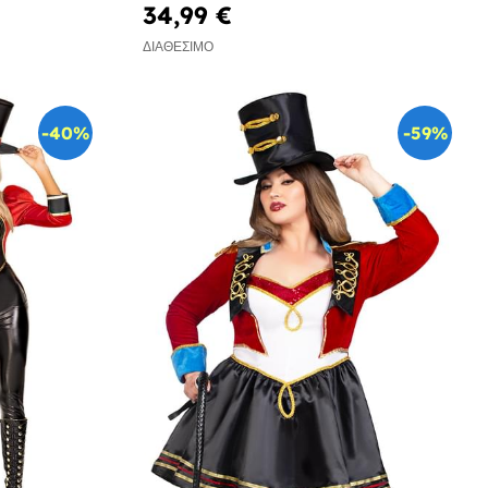
34,99 €
ΔΙΑΘΈΣΙΜΟ
-40%
-59%