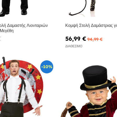
ολή Δαμαστής Λιονταριών
Κομψή Στολή Δαμάστριας γι
 Μεγέθη
€
56,99 €
94,99 €
ΔΙΑΘΈΣΙΜΟ
-10%