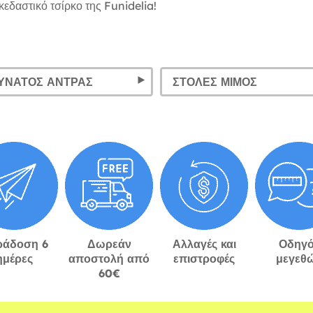
κεδαστικό τσίρκο της Funidelia!
ΥΝΑΤΌΣ ΆΝΤΡΑΣ
ΣΤΟΛΈΣ ΜΊΜΟΣ
ράδοση 6
Δωρεάν
Αλλαγές και
Οδηγό
ημέρες
αποστολή από
επιστροφές
μεγεθ
60€