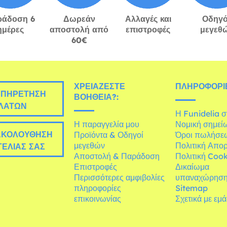
ράδοση 6
Δωρεάν
Αλλαγές και
Οδηγό
ημέρες
αποστολή από
επιστροφές
μεγεθ
60€
ΧΡΕΙΆΖΕΣΤΕ
ΠΛΗΡΟΦΟΡΊΕ
ΠΗΡΈΤΗΣΗ
ΒΟΉΘΕΙΑ?:
ΛΑΤΏΝ
Η Funidelia 
Η παραγγελία μου
Νομική σημεί
ΚΟΛΟΎΘΗΣΗ
Προϊόντα & Οδηγοί
Όροι πωλήσε
μεγεθών
Πολιτική Απο
ΕΛΊΑΣ ΣΑΣ
Αποστολή & Παράδοση
Πολιτική Cook
Επιστροφές
Δικαίωμα
Περισσότερες αμφιβολίες
υπαναχώρησ
πληροφορίες
Sitemap
επικοινωνίας
Σχετικά με εμ