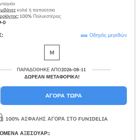
νταγιόν
μβάνει:
κολιέ ή παπούτσια
οϊόντος:
100% Πολυεστέρας
9-0
:
Οδηγός μεγεθών
Μ
ΠΑΡΑΔΌΘΗΚΕ ΑΠΌ2026-08-11
ΔΩΡΕΑΝ ΜΕΤΑΦΟΡΙΚΆ!
ΑΓΟΡΆ ΤΏΡΑ
100% ΑΣΦΑΛΉΣ ΑΓΟΡΆ ΣΤΟ FUNIDELIA
ΌΜΕΝΑ ΑΞΕΣΟΥΆΡ::