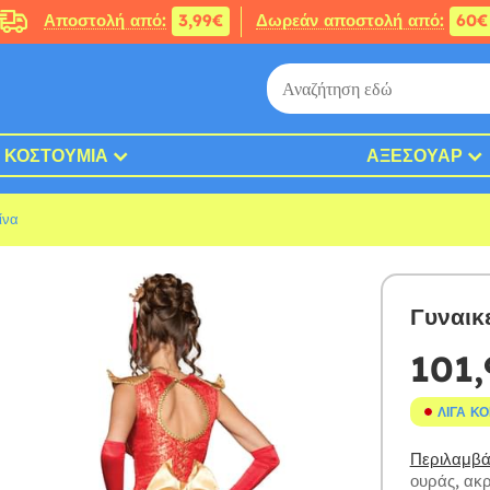
Αποστολή από:
3,99€
Δωρεάν αποστολή από:
60€
ΚΟΣΤΟΎΜΙΑ
ΑΞΕΣΟΥΆΡ
ίνα
Γυναικ
101,
ΛΊΓΑ Κ
Περιλαμβάν
ουράς, ακρ