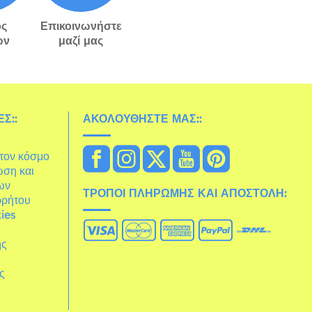
ς
Επικοινωνήστε
ών
μαζί μας
Σ::
ΑΚΟΛΟΥΘΉΣΤΕ ΜΑΣ::
στον κόσμο
ωση και
ων
ΤΡΌΠΟΙ ΠΛΗΡΩΜΉΣ ΚΑΙ ΑΠΟΣΤΟΛΉ:
ρρήτου
ies
ης
άς