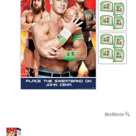
Μεγέθυνση