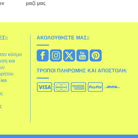
ών
μαζί μας
Σ::
ΑΚΟΛΟΥΘΉΣΤΕ ΜΑΣ::
στον κόσμο
ωση και
ων
ΤΡΌΠΟΙ ΠΛΗΡΩΜΉΣ ΚΑΙ ΑΠΟΣΤΟΛΉ:
ρρήτου
ies
ης
άς