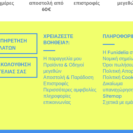
ημέρες
αποστολή από
επιστροφές
μεγεθ
60€
ΧΡΕΙΆΖΕΣΤΕ
ΠΛΗΡΟΦΟΡΊΕ
ΠΗΡΈΤΗΣΗ
ΒΟΉΘΕΙΑ?:
ΛΑΤΏΝ
Η Funidelia 
Η παραγγελία μου
Νομική σημεί
ΚΟΛΟΎΘΗΣΗ
Προϊόντα & Οδηγοί
Όροι πωλήσε
μεγεθών
Πολιτική Απο
ΕΛΊΑΣ ΣΑΣ
Αποστολή & Παράδοση
Πολιτική Cook
Επιστροφές
Δικαίωμα
Περισσότερες αμφιβολίες
υπαναχώρησ
πληροφορίες
Sitemap
επικοινωνίας
Σχετικά με εμ