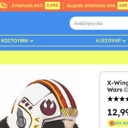
Αποστολή από:
3,99€
Δωρεάν αποστολή από:
60€
ΚΟΣΤΟΎΜΙΑ
ΑΞΕΣΟΥΆΡ
X-Wing
Wars
12,9
ΛΊΓΑ Κ