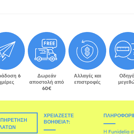
ράδοση 6
Δωρεάν
Αλλαγές και
Οδηγό
ημέρες
αποστολή από
επιστροφές
μεγεθ
60€
ΧΡΕΙΆΖΕΣΤΕ
ΠΛΗΡΟΦΟΡΊΕ
ΠΗΡΈΤΗΣΗ
ΒΟΉΘΕΙΑ?:
ΛΑΤΏΝ
Η Funidelia 