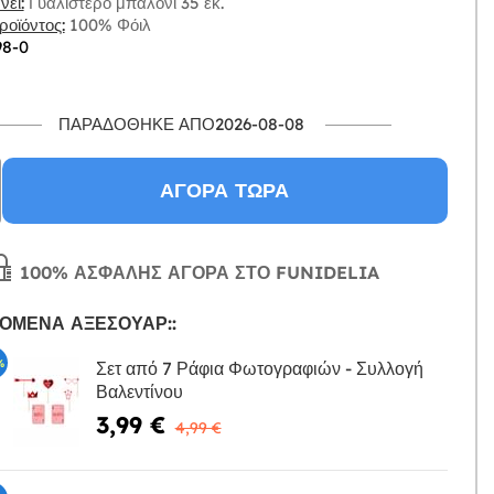
ει:
Γυαλιστερό μπαλόνι 35 εκ.
οϊόντος:
100% Φόιλ
98-0
ΠΑΡΑΔΌΘΗΚΕ ΑΠΌ2026-08-08
ΑΓΟΡΆ ΤΏΡΑ
100% ΑΣΦΑΛΉΣ ΑΓΟΡΆ ΣΤΟ FUNIDELIA
ΌΜΕΝΑ ΑΞΕΣΟΥΆΡ::
%
Σετ από 7 Ράφια Φωτογραφιών - Συλλογή
Βαλεντίνου
Η
3,99 €
4,99 €