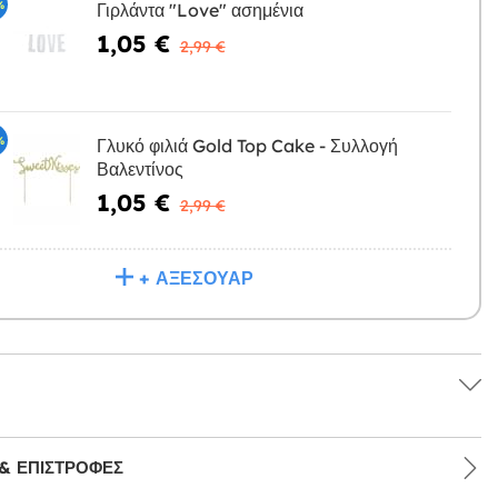
%
Γιρλάντα "Love" ασημένια
1,05 €
Η
2,99 €
%
Γλυκό φιλιά Gold Top Cake - Συλλογή
Βαλεντίνος
Η
1,05 €
2,99 €
+ ΑΞΕΣΟΥΆΡ
& ΕΠΙΣΤΡΟΦΈΣ