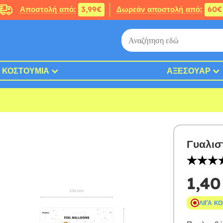
Αποστολή από:
3,99€
Δωρεάν αποστολή από:
60€
ΚΟΣΤΟΎΜΙΑ
ΑΞΕΣΟΥΆΡ
Γυαλισ
1,40
ΛΊΓΑ Κ