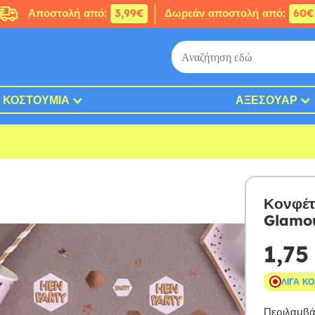
Αποστολή από:
3,99€
Δωρεάν αποστολή από:
60€
ΚΟΣΤΟΎΜΙΑ
ΑΞΕΣΟΥΆΡ
Κονφέτι
Glamou
1,75
ΛΊΓΑ Κ
Περιλαμβάν