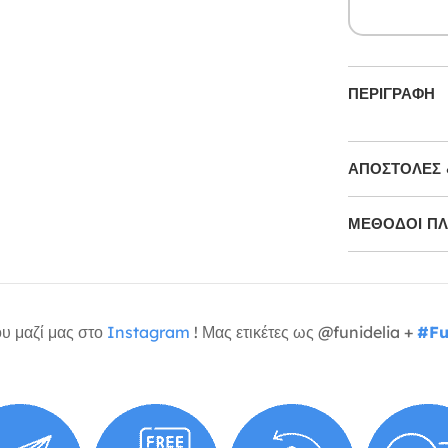
ΠΕΡΙΓΡΑΦΉ
ΑΠΟΣΤΟΛΈΣ 
ΜΕΘΌΔΟΙ Π
υ μαζί μας στο
Instagram
! Μας ετικέτες ως @funidelia +
#Fu