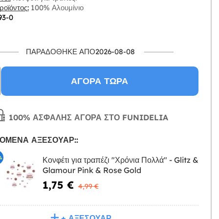
οϊόντος:
100% Αλουμίνιο
93-0
ΠΑΡΑΔΌΘΗΚΕ ΑΠΌ2026-08-08
ΑΓΟΡΆ ΤΏΡΑ
100% ΑΣΦΑΛΉΣ ΑΓΟΡΆ ΣΤΟ FUNIDELIA
ΌΜΕΝΑ ΑΞΕΣΟΥΆΡ::
%
Κονφέτι για τραπέζι "Χρόνια Πολλά" - Glitz &
Glamour Pink & Rose Gold
Η
1,75 €
4,99 €
+ ΑΞΕΣΟΥΆΡ