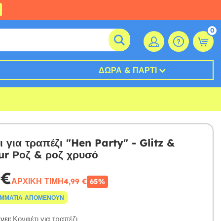
0
ΔΏΡΑ & ΠΆΡΤΙ
 για τραπέζι "Hen Party" - Glitz &
r Ροζ & ροζ χρυσό
 €
ΑΡΧΙΚΉ ΤΙΜΉ
4,99 €
65%
ΟΜΜΆΤΙΑ ΑΠΟΜΈΝΟΥΝ
ει:
Κονφέτι για τραπέζι