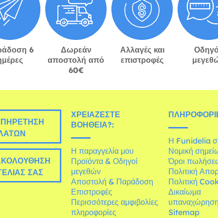
ράδοση 6
Δωρεάν
Αλλαγές και
Οδηγό
ημέρες
αποστολή από
επιστροφές
μεγεθ
60€
ΧΡΕΙΆΖΕΣΤΕ
ΠΛΗΡΟΦΟΡΊΕ
ΠΗΡΈΤΗΣΗ
ΒΟΉΘΕΙΑ?:
ΛΑΤΏΝ
Η Funidelia 
Η παραγγελία μου
Νομική σημεί
ΚΟΛΟΎΘΗΣΗ
Προϊόντα & Οδηγοί
Όροι πωλήσε
μεγεθών
Πολιτική Απο
ΕΛΊΑΣ ΣΑΣ
Αποστολή & Παράδοση
Πολιτική Cook
Επιστροφές
Δικαίωμα
Περισσότερες αμφιβολίες
υπαναχώρησ
πληροφορίες
Sitemap