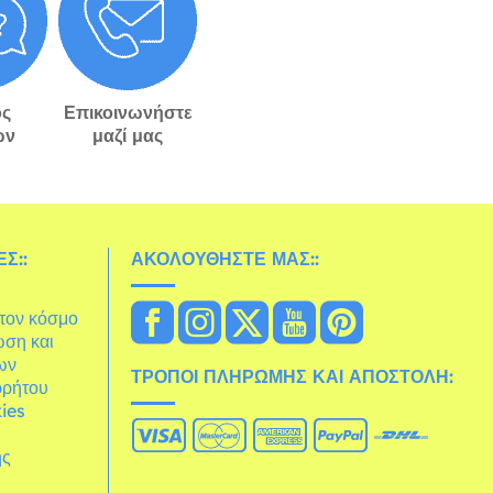
ς
Επικοινωνήστε
ών
μαζί μας
Σ::
ΑΚΟΛΟΥΘΉΣΤΕ ΜΑΣ::
στον κόσμο
ωση και
ων
ΤΡΌΠΟΙ ΠΛΗΡΩΜΉΣ ΚΑΙ ΑΠΟΣΤΟΛΉ:
ρρήτου
ies
ης