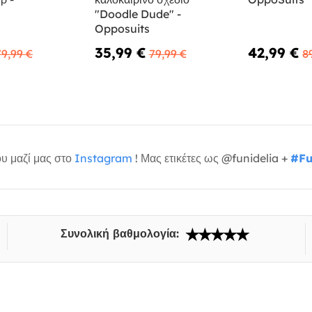
"Doodle Dude" -
Opposuits
35,99 €
42,99 €
79,99 €
79,99 €
8
υ μαζί μας στο
Instagram
! Μας ετικέτες ως @funidelia +
#Fu
Συνολική βαθμολογία: