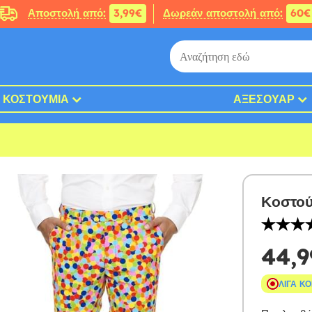
Αποστολή από:
3,99€
Δωρεάν αποστολή από:
60€
ΚΟΣΤΟΎΜΙΑ
ΑΞΕΣΟΥΆΡ
Κοστού
44,9
ΛΊΓΑ Κ