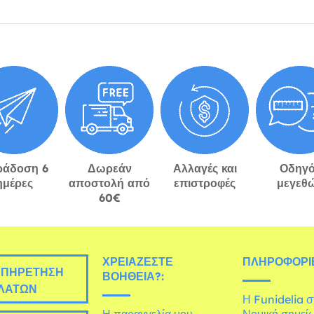
ράδοση 6
Δωρεάν
Αλλαγές και
Οδηγό
ημέρες
αποστολή από
επιστροφές
μεγεθ
60€
ΧΡΕΙΆΖΕΣΤΕ
ΠΛΗΡΟΦΟΡΊΕ
ΠΗΡΈΤΗΣΗ
ΒΟΉΘΕΙΑ?:
ΛΑΤΏΝ
Η Funidelia 