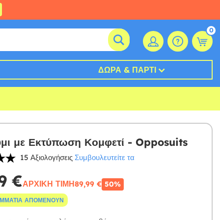
0
ΔΏΡΑ & ΠΆΡΤΙ
μι με Εκτύπωση Κομφετί - Opposuits
15 Αξιολογήσεις
Συμβουλευτείτε τα
9 €
ΑΡΧΙΚΉ ΤΙΜΉ
89,99 €
50%
ΟΜΜΆΤΙΑ ΑΠΟΜΈΝΟΥΝ