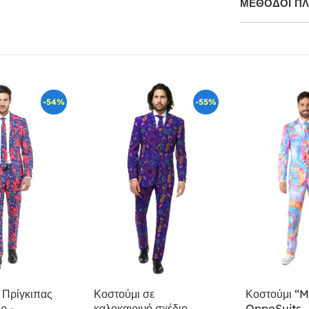
ΜΕΘΌΔΟΙ Π
-54%
-55%
 Πρίγκιπας
Κοστούμι σε
Κοστούμι “Mr
ρ -
καλοκαιρινό σχέδιο
OppoSuits