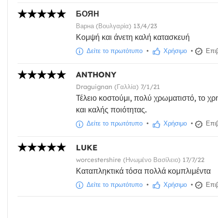
БОЯН
Варна (Βουλγαρία) 13/4/23
Κομψή και άνετη καλή κατασκευή
Δείτε το πρωτότυπο
•
Χρήσιμο
•
Επιβ
ANTHONY
Draguignan (Γαλλία) 7/1/21
Τέλειο κοστούμι, πολύ χρωματιστό, το χρ
και καλής ποιότητας.
Δείτε το πρωτότυπο
•
Χρήσιμο
•
Επιβ
LUKE
worcestershire (Ηνωμένο Βασίλειο) 17/7/22
Καταπληκτικά τόσα πολλά κομπλιμέντα
Δείτε το πρωτότυπο
•
Χρήσιμο
•
Επιβ