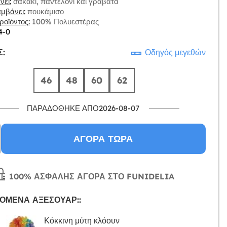
ει:
σακάκι, παντελόνι και γραβάτα
μβάνει:
πουκάμισο
οϊόντος:
100% Πολυεστέρας
4-0
:
Οδηγός μεγεθών
46
48
60
62
ΠΑΡΑΔΌΘΗΚΕ ΑΠΌ2026-08-07
ΑΓΟΡΆ ΤΏΡΑ
100% ΑΣΦΑΛΉΣ ΑΓΟΡΆ ΣΤΟ FUNIDELIA
ΌΜΕΝΑ ΑΞΕΣΟΥΆΡ::
Κόκκινη μύτη κλόουν