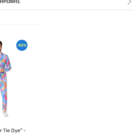
ΛΗΡΩΜΉΣ
-52%
 Tie Dye” -