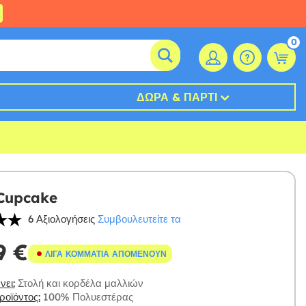
0
ΔΏΡΑ & ΠΆΡΤΙ
Cupcake
6 Αξιολογήσεις
Συμβουλευτείτε τα
9 €
ΛΊΓΑ ΚΟΜΜΆΤΙΑ ΑΠΟΜΈΝΟΥΝ
ει:
Στολή και κορδέλα μαλλιών
οϊόντος:
100% Πολυεστέρας