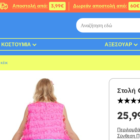
Αποστολή από:
3,99€
Δωρεάν αποστολή από:
60€
ΚΟΣΤΟΎΜΙΑ
ΑΞΕΣΟΥΆΡ
κέικ
Στολή 
25,9
Περιλαμβάν
Σύνθεση Πρ