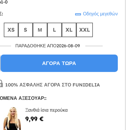
61-0
:
Οδηγός μεγεθών
XS
S
Μ
L
XL
XXL
ΠΑΡΑΔΌΘΗΚΕ ΑΠΌ2026-08-09
ΑΓΟΡΆ ΤΏΡΑ
100% ΑΣΦΑΛΉΣ ΑΓΟΡΆ ΣΤΟ FUNIDELIA
ΌΜΕΝΑ ΑΞΕΣΟΥΆΡ::
Ξανθιά ίσια περούκα
9,99 €
Η