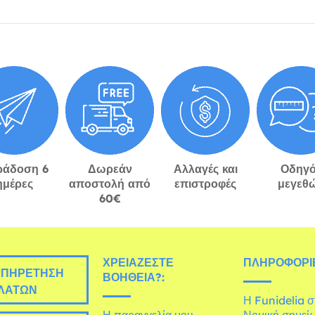
ράδοση 6
Δωρεάν
Αλλαγές και
Οδηγό
ημέρες
αποστολή από
επιστροφές
μεγεθ
60€
ΧΡΕΙΆΖΕΣΤΕ
ΠΛΗΡΟΦΟΡΊΕ
ΠΗΡΈΤΗΣΗ
ΒΟΉΘΕΙΑ?:
ΛΑΤΏΝ
Η Funidelia 