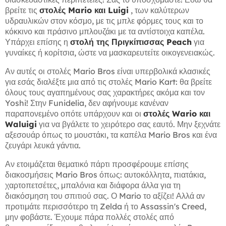
βρείτε τις
στολές Mario και Luigi
, των καλύτερων
υδραυλικών στον κόσμο, με τις μπλε φόρμες τους και το
κόκκινο και πράσινο μπλουζάκι με τα αντίστοιχα καπέλα.
Υπάρχει επίσης η
στολή της Πριγκίπισσας Peach
για
γυναίκες ή κορίτσια, ώστε να μασκαρευτείτε οικογενειακώς.
Αν αυτές οι στολές Mario Bros είναι υπερβολικά κλασικές
για εσάς διαλέξτε μια από τις στολές Mario Kart: θα βρείτε
όλους τους αγαπημένους σας χαρακτήρες ακόμα και τον
Yoshi! Στην Funidelia, δεν αφήνουμε κανέναν
παραπονεμένο οπότε υπάρχουν και οι
στολές Wario και
Waluigi
για να βγάλετε το χειρότερο σας εαυτό. Μην ξεχνάτε
αξεσουάρ όπως το μουστάκι, τα καπέλα Mario Bros και ένα
ζευγάρι λευκά γάντια.
Αν ετοιμάζεται θεματικό πάρτι προσφέρουμε επίσης
διακοσμήσεις Mario Bros όπως: αυτοκόλλητα, πιατάκια,
χαρτοπετσέτες, μπαλόνια και διάφορα άλλα για τη
διακόσμηση του σπιτιού σας. Ο Mario το αξίζει! Αλλά αν
προτιμάτε περισσότερο τη Zelda ή το Assassin's Creed,
μην φοβάστε. Έχουμε πάρα πολλές στολές από