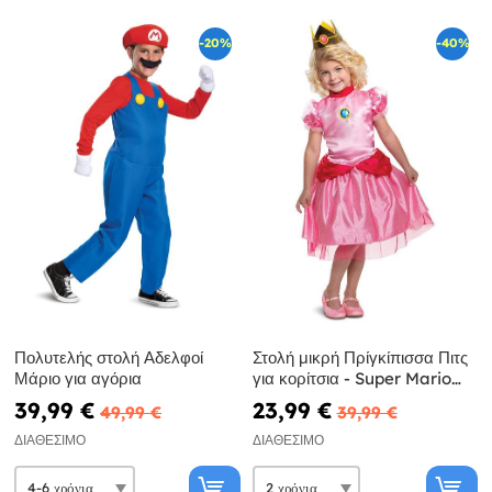
-20%
-40%
Πολυτελής στολή Αδελφοί
Στολή μικρή Πρίγκίπισσα Πιτς
Μάριο για αγόρια
για κορίτσια - Super Mario
Bros
39,99 €
23,99 €
49,99 €
39,99 €
ΔΙΑΘΈΣΙΜΟ
ΔΙΑΘΈΣΙΜΟ