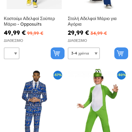
Κοστούμι Αδελφοί Σούπερ
Στολή Αδελφοί Μάριο για
Μάριο - Opposuits
Αγόρια
49,99 €
29,99 €
99,99 €
34,99 €
ΔΙΑΘΈΣΙΜΟ
ΔΙΑΘΈΣΙΜΟ
-57%
-50%