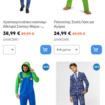
Χριστουγεννιάτικο κοστούμι
Πολυτελής Στολή Γιόσι για
Αδελφοί Σούπερ Μάριο -
Αγόρια
Opposuits
38,99 €
24,99 €
89,99 €
49,99 €
ΔΙΑΘΈΣΙΜΟ
ΔΙΑΘΈΣΙΜΟ
-56%
-48%