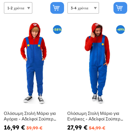
-58%
-49%
Ολόσωμη Στολή Μάριο για
Ολόσωμη Στολή Μάριο για
Αγόρια - Αδελφοί Σούπερ
Ενήλικες - Αδελφοί Σούπερ
Μάριο
Μάριο
16,99 €
27,99 €
39,99 €
54,99 €