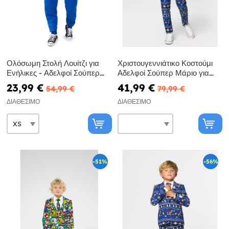
Ολόσωμη Στολή Λουίτζι για
Χριστουγεννιάτικο Κοστούμι
Ενήλικες - Αδελφοί Σούπερ
Αδελφοί Σούπερ Μάριο για
Μάριο
Εφήβους - Opposuits
23,99 €
41,99 €
54,99 €
79,99 €
ΔΙΑΘΈΣΙΜΟ
ΔΙΑΘΈΣΙΜΟ
-51%
-56%