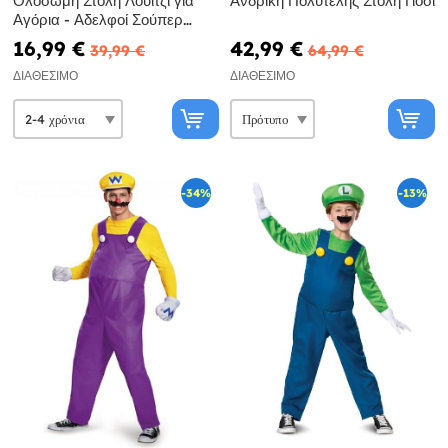
Ολόσωμη Στολή Λουίτζι για
Ανδρική Πολυτελής Στολή Γιόσι
Αγόρια - Αδελφοί Σούπερ
Μάριο
16,99 €
42,99 €
39,99 €
64,99 €
ΔΙΑΘΈΣΙΜΟ
ΔΙΑΘΈΣΙΜΟ
-34%
-13%