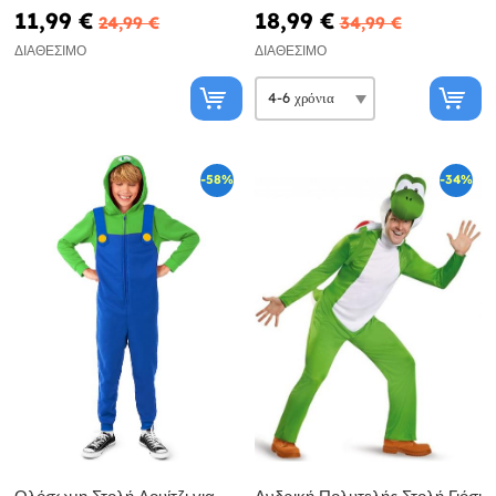
Μάριο
11,99 €
18,99 €
24,99 €
34,99 €
ΔΙΑΘΈΣΙΜΟ
ΔΙΑΘΈΣΙΜΟ
-58%
-34%