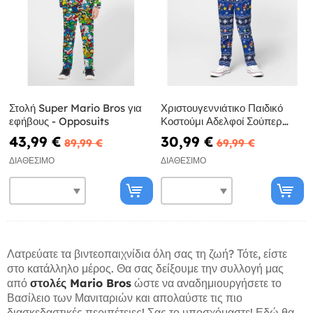
Στολή Super Mario Bros για
Χριστουγεννιάτικο Παιδικό
εφήβους - Opposuits
Κοστούμι Αδελφοί Σούπερ
Μάριο - Opposuits
43,99 €
30,99 €
89,99 €
69,99 €
ΔΙΑΘΈΣΙΜΟ
ΔΙΑΘΈΣΙΜΟ
Λατρεύατε τα βιντεοπαιχνίδια όλη σας τη ζωή? Τότε, είστε
στο κατάλληλο μέρος. Θα σας δείξουμε την συλλογή μας
από
στολές Mario Bros
ώστε να αναδημιουργήσετε το
Βασίλειο των Μανιταριών και απολαύστε τις πιο
διασκεδαστικές περιπέτειες! Σας το υποσχόμαστε! Εδώ θα