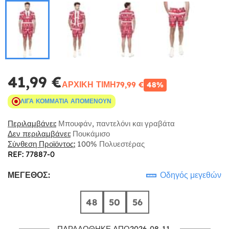
41,99 €
ΑΡΧΙΚΉ ΤΙΜΉ
79,99 €
48%
ΛΊΓΑ ΚΟΜΜΆΤΙΑ ΑΠΟΜΈΝΟΥΝ
Περιλαμβάνει:
Μπουφάν, παντελόνι και γραβάτα
Δεν περιλαμβάνει:
Πουκάμισο
Σύνθεση Προϊόντος:
100% Πολυεστέρας
REF: 77887-0
ΜΈΓΕΘΟΣ:
Οδηγός μεγεθών
48
50
56
ΠΑΡΑΔΌΘΗΚΕ ΑΠΌ2026-08-11